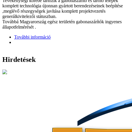
Tevékenységi körébe tartozik a gabonaszárító és tároló telepek
komplett technológia újonnan gyártott berendezéseinek beépítése
,meglévő részegységek javítása komplett projektvezetés
generálkivitelezői státuszban.
Továbbá Magyarország egész területén gabonaszárítók ingyenes
állapotfelmérését .
További információ
Cégbemutató tartalommal kapcsolatosan
Hirdetések