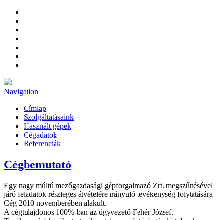
Navigation
Címlap
Szolgáltatásaink
Használt gépek
Cégadatok
Referenciák
Cégbemutató
Egy nagy múltú mezőgazdasági gépforgalmazó Zrt. megszűnésével
járó feladatok részleges átvételére irányuló tevékenység folytatására
Cég 2010 novemberében alakult.
A cégtulajdonos 100%-ban az ügyvezető Fehér József.